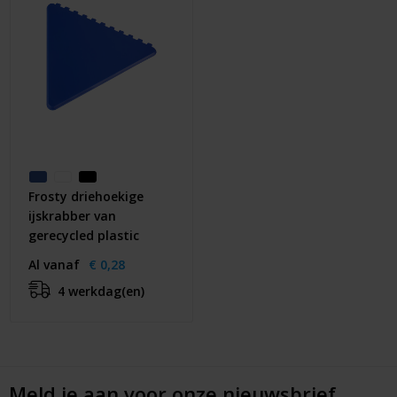
Frosty driehoekige
ijskrabber van
gerecycled plastic
Al vanaf
€ 0,28
4 werkdag(en)
Meld je aan voor onze nieuwsbrief