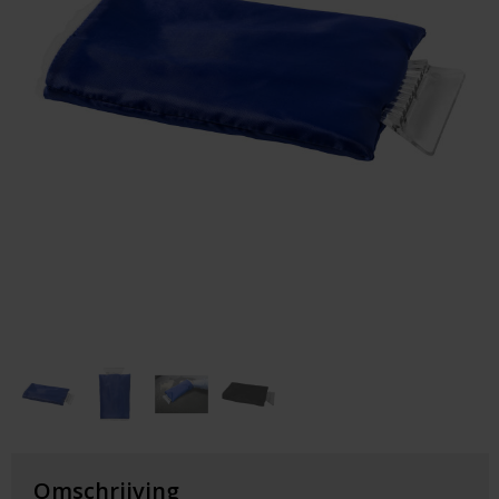
Huis & Lifestyle
Outdoor & Vrije Tijd
Auto & Veiligheid
Gezondheid & Verzorging
Paraplu's
Cadeaubonnen
Omschrijving