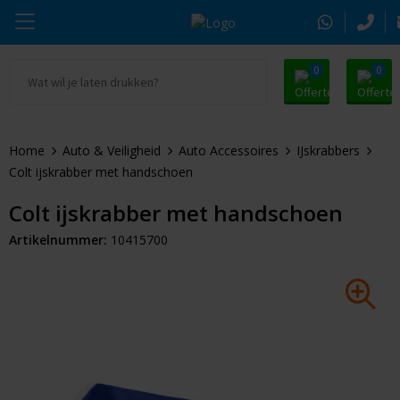
0
0
Ga naar Promosnoepje.nl
Parker
Kantoorartikelen
Oranje artikelen
Home
Auto & Veiligheid
Auto Accessoires
IJskrabbers
Alle promosnoepje
Thule
Drinkwaren
Zomer
Colt ijskrabber met handschoen
Moleskine
Kleding & Textiel
Pasen
Colt ijskrabber met handschoen
Artikelnummer:
10415700
Alle merken
Tassen & Reizen
Kerst
Elektronica & Gadgets
Eindejaarsgeschenken
Alle geefmomenten
Beurs & Event
Sleutelhangers & Tools