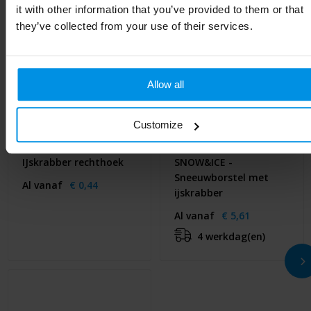
it with other information that you’ve provided to them or that
they’ve collected from your use of their services.
Allow all
Customize
IJskrabber rechthoek
SNOW&ICE -
Sneeuwborstel met
Al vanaf
€ 0,44
ijskrabber
Al vanaf
€ 5,61
4 werkdag(en)