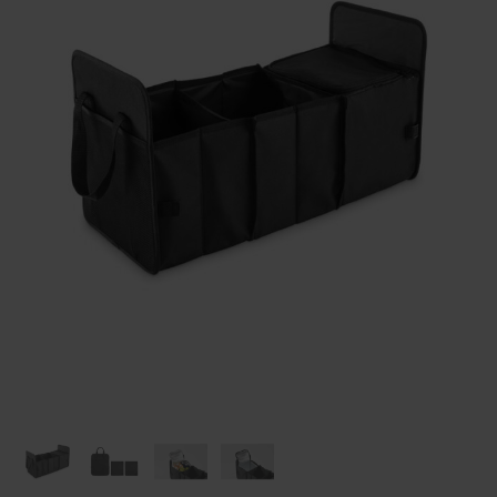
Huis & Lifestyle
Outdoor & Vrije Tijd
Auto & Veiligheid
Gezondheid & Verzorging
Paraplu's
Cadeaubonnen