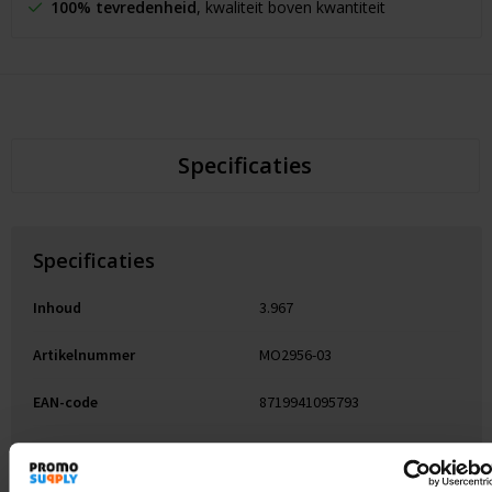
100% tevredenheid
, kwaliteit boven kwantiteit
Specificaties
Specificaties
Inhoud
3.967
Artikelnummer
MO2956-03
EAN-code
8719941095793
Merk
midocean