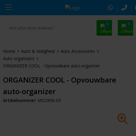
0
0
Ga naar Promosnoepje.nl
Parker
Kantoorartikelen
Oranje artikelen
Home
Auto & Veiligheid
Auto Accessoires
Alle promosnoepje
Thule
Drinkwaren
Zomer
Auto organizers
ORGANIZER COOL - Opvouwbare auto-organizer
Moleskine
Kleding & Textiel
Pasen
ORGANIZER COOL - Opvouwbare
Alle merken
Tassen & Reizen
Kerst
auto-organizer
Elektronica & Gadgets
Eindejaarsgeschenken
Artikelnummer:
MO2956-03
Alle geefmomenten
Beurs & Event
Sleutelhangers & Tools