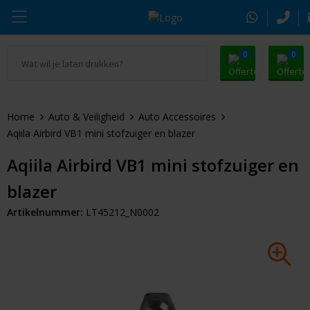
0
0
Ga naar Promosnoepje.nl
Parker
Kantoorartikelen
Oranje artikelen
Home
Auto & Veiligheid
Auto Accessoires
Alle promosnoepje
Thule
Drinkwaren
Zomer
Aqiila Airbird VB1 mini stofzuiger en blazer
Moleskine
Kleding & Textiel
Pasen
Aqiila Airbird VB1 mini stofzuiger en
blazer
Alle merken
Tassen & Reizen
Kerst
Artikelnummer:
LT45212_N0002
Elektronica & Gadgets
Eindejaarsgeschenken
Alle geefmomenten
Beurs & Event
Sleutelhangers & Tools