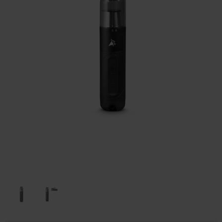
Huis & Lifestyle
Outdoor & Vrije Tijd
Auto & Veiligheid
Gezondheid & Verzorging
Paraplu's
Cadeaubonnen