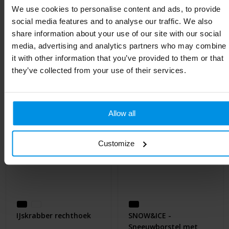
We use cookies to personalise content and ads, to provide
social media features and to analyse our traffic. We also
share information about your use of our site with our social
Gerelateerde producten
media, advertising and analytics partners who may combine
it with other information that you’ve provided to them or that
they’ve collected from your use of their services.
Allow all
Customize
IJskrabber rechthoek
SNOW&ICE -
Sneeuwborstel met