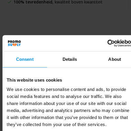
100% tevredenheid
, kwaliteit boven kwantiteit
Specificaties
Consent
Details
About
Specificaties
This website uses cookies
Artikelnummer
LT45204_N0002
We use cookies to personalise content and ads, to provide
Merk
Aqiila
social media features and to analyse our traffic. We also
share information about your use of our site with our social
Gewicht
451 g
media, advertising and analytics partners who may combine
it with other information that you’ve provided to them or that
Materiaal
ABS
they’ve collected from your use of their services.