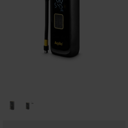
Huis & Lifestyle
Outdoor & Vrije Tijd
Auto & Veiligheid
Gezondheid & Verzorging
Paraplu's
Cadeaubonnen