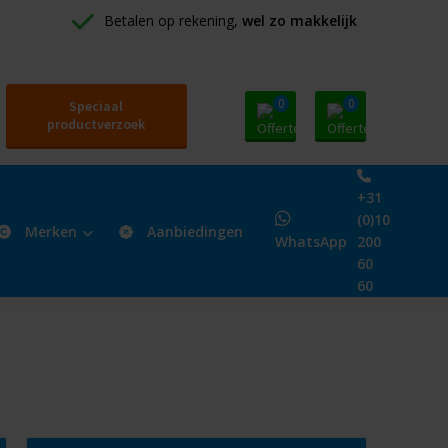
Betalen op rekening, 
wel zo makkelijk
0
0
Speciaal
productverzoek
+31
(0)10
Merken
Aanbiedingen
WhatsApp
200
60
60