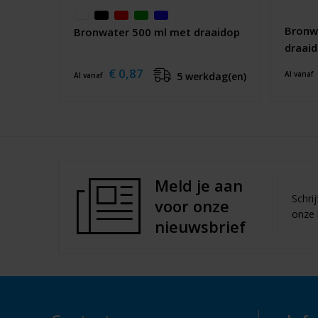
Bronw
Bronwater 500 ml met draaidop
draai
€ 0,87
Al vanaf
5 werkdag(en)
Al vanaf
Meld je aan
Schri
voor onze
onze 
nieuwsbrief