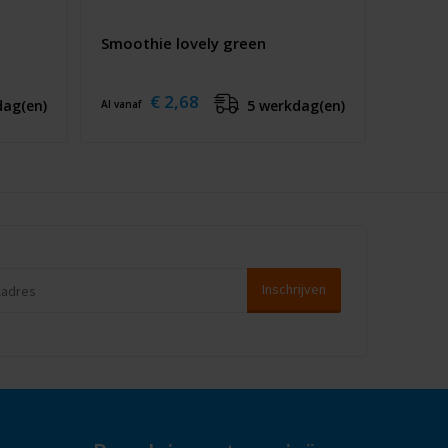
Smoothie lovely green
€ 2,68
dag(en)
5 werkdag(en)
Al vanaf