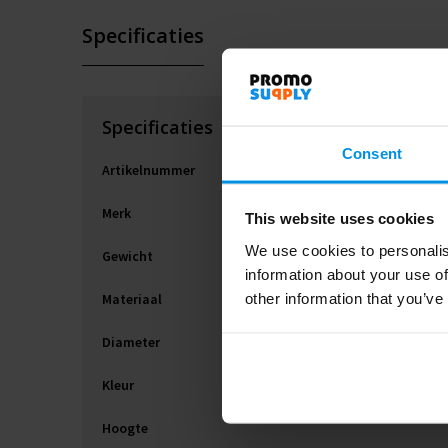
Specificaties
Specificaties
Consent
Artikelnummer
Merk
This website uses cookies
We use cookies to personalis
Gewicht
information about your use of
other information that you’ve
Materiaal
Diameter
Kleur
Hoogte