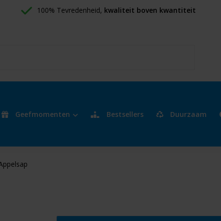
100% Tevredenheid, 
kwaliteit boven kwantiteit
Geefmomenten
Bestsellers
Duurzaam
Appelsap