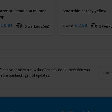
ater bruisend 330 ml met
Smoothie catchy yellow
dop
€ 0,81
€ 2,68
5 werkdag(en)
5 werk
Al vanaf
jf je in voor onze nieuwsbrief en mis nooit meer één van
leuke aanbiedingen of updates.