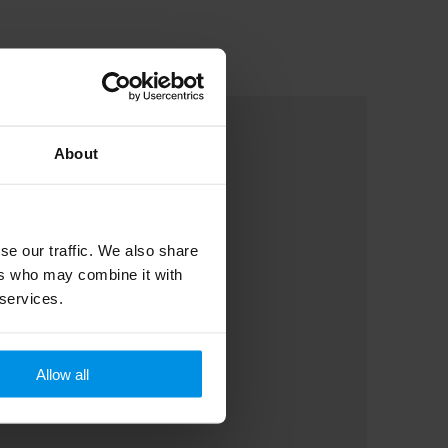
About
se our traffic. We also share
ers who may combine it with
 services.
Allow all