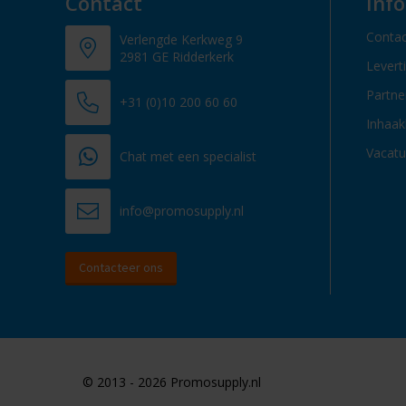
Contact
Inf
Contac
Verlengde Kerkweg 9
2981 GE Ridderkerk
Levert
Partn
+31 (0)10 200 60 60
Inhaak
Vacatu
Chat met een specialist
info@promosupply.nl
Contacteer ons
© 2013 - 2026 Promosupply.nl