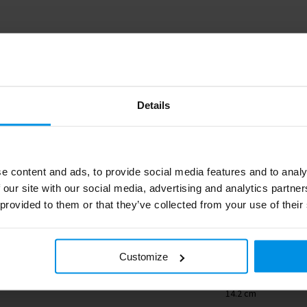
Details
6316.102-FC
e content and ads, to provide social media features and to analy
340 g
 our site with our social media, advertising and analytics partn
 provided to them or that they’ve collected from your use of their
Glas
5.8 cm
Customize
Transparant
14.2 cm