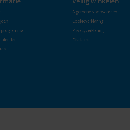
ormatie
Veilig winkelen
t
Algemene voorwaarden
ijden
Cookieverklaring
erprogramma
Privacyverklaring
kalender
Disclaimer
res