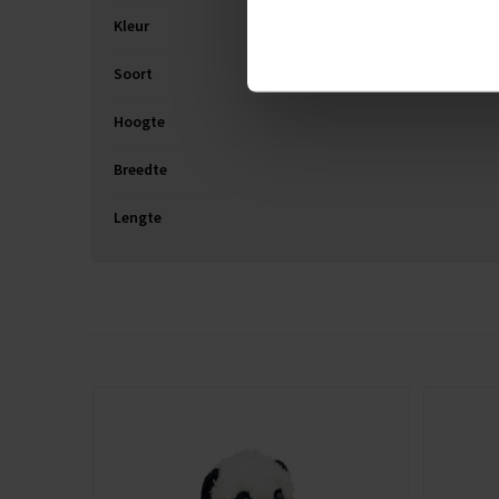
Kleur
Soort
Hoogte
Breedte
Lengte