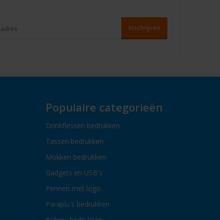
Populaire categorieën
Drinkflessen bedrukken
Tassen bedrukken
Mokken bedrukken
Gadgets en USB's
Pennen met logo
Paraplu's bedrukken
Bidons bedrukken