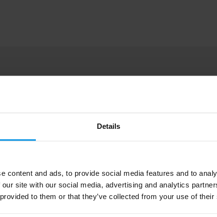
1263.34
Polyester, Katoen
# Geen maat
Details
32 g
e content and ads, to provide social media features and to analy
 our site with our social media, advertising and analytics partn
8785260221113
 provided to them or that they’ve collected from your use of their
266931-011999999