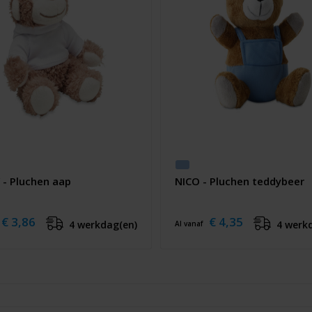
 - Pluchen aap
NICO - Pluchen teddybeer
€ 3,86
€ 4,35
4 werkdag(en)
4 werk
Al vanaf