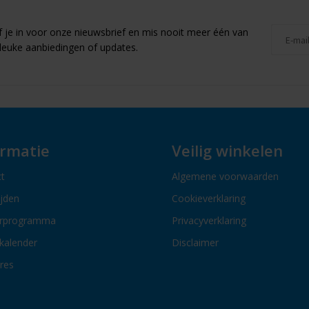
jf je in voor onze nieuwsbrief en mis nooit meer één van
leuke aanbiedingen of updates.
ormatie
Veilig winkelen
t
Algemene voorwaarden
ijden
Cookieverklaring
erprogramma
Privacyverklaring
kalender
Disclaimer
res