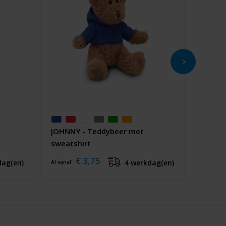
JOHNNY - Teddybeer met
sweatshirt
€ 3,75
dag(en)
4 werkdag(en)
Al vanaf