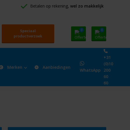
Betalen op rekening, 
wel zo makkelijk
0
0
Speciaal
productverzoek
+31
(0)10
Merken
Aanbiedingen
WhatsApp
200
60
60