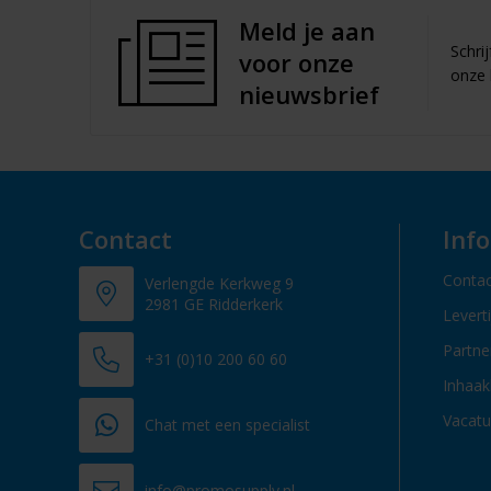
Meld je aan
Schri
voor onze
onze 
nieuwsbrief
Contact
Inf
Contac
Verlengde Kerkweg 9
2981 GE Ridderkerk
Levert
Partn
+31 (0)10 200 60 60
Inhaak
Vacatu
Chat met een specialist
info@promosupply.nl