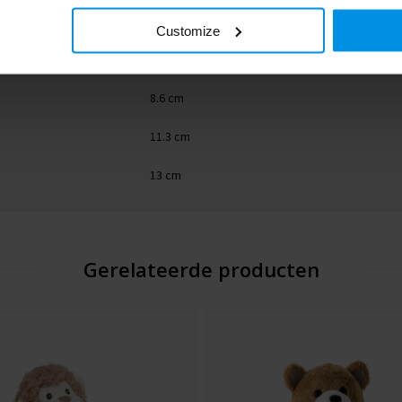
bruin
Customize
Standaard uitvoering
8.6 cm
11.3 cm
13 cm
Gerelateerde producten