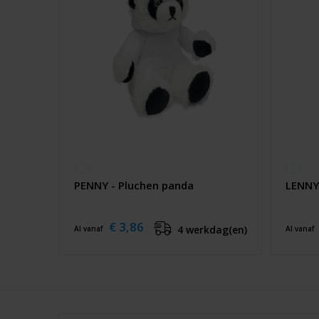
PENNY - Pluchen panda
LENNY
€ 3,86
4 werkdag(en)
Al vanaf
Al vanaf