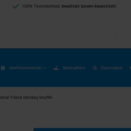
100% Tevredenheid, 
kwaliteit boven kwantiteit
Geefmomenten
Bestsellers
Duurzaam
nimal Friend Monkey knuffel