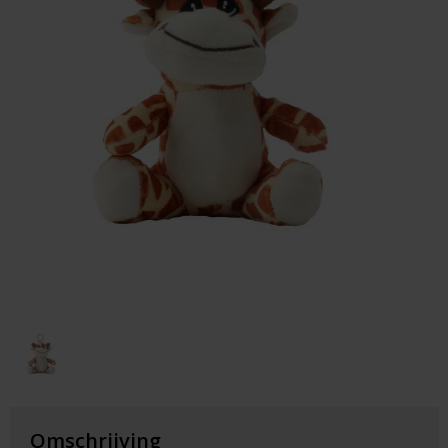
Huis & Lifestyle
Outdoor & Vrije Tijd
Auto & Veiligheid
Gezondheid & Verzorging
Paraplu's
Cadeaubonnen
Omschrijving