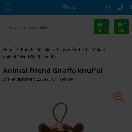
0
0
Ga naar Promosnoepje.nl
Parker
Kantoorartikelen
Oranje artikelen
Home
Huis & Lifestyle
Baby & Kind
Knuffels
Alle promosnoepje
Thule
Drinkwaren
Zomer
Animal Friend Giraffe knuffel
Moleskine
Kleding & Textiel
Pasen
Animal Friend Giraffe knuffel
Artikelnummer:
266936-011999999
Alle merken
Tassen & Reizen
Kerst
Elektronica & Gadgets
Eindejaarsgeschenken
Alle geefmomenten
Beurs & Event
Sleutelhangers & Tools