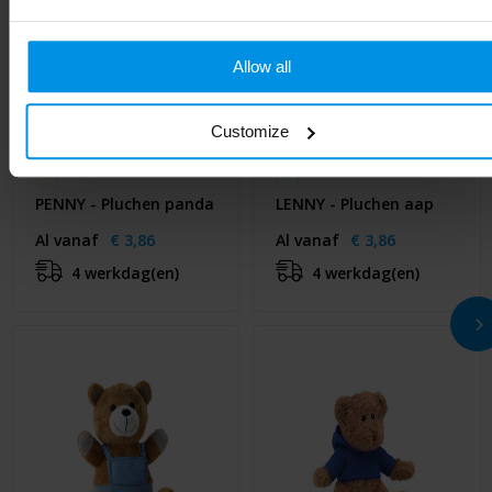
Allow all
Customize
PENNY - Pluchen panda
LENNY - Pluchen aap
Al vanaf
€ 3,86
Al vanaf
€ 3,86
4 werkdag(en)
4 werkdag(en)