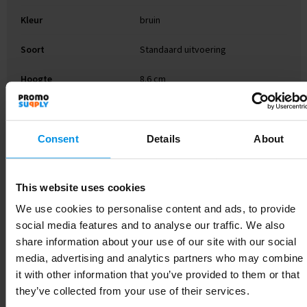
Kleur
bruin
Soort
Standaard uitvoering
Hoogte
8.6 cm
Breedte
11.3 cm
Lengte
13 cm
Consent
Details
About
This website uses cookies
Gerelateerde producten
We use cookies to personalise content and ads, to provide
social media features and to analyse our traffic. We also
share information about your use of our site with our social
media, advertising and analytics partners who may combine
it with other information that you’ve provided to them or that
they’ve collected from your use of their services.