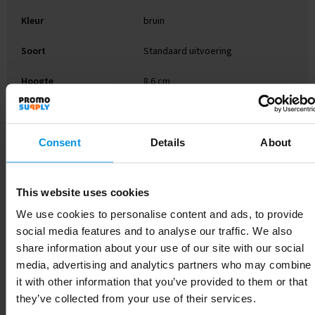
Kleur
bruin
Soort
Standaard uitvoering
Hoogte
8.6 cm
Breedte
11.3 cm
Lengte
13 cm
Consent
Details
About
This website uses cookies
Gerelateerde producten
We use cookies to personalise content and ads, to provide
social media features and to analyse our traffic. We also
share information about your use of our site with our social
media, advertising and analytics partners who may combine
it with other information that you’ve provided to them or that
they’ve collected from your use of their services.