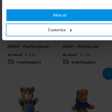
Allow all
Customize
PENNY - Pluchen panda
LENNY - Pluchen aap
Al vanaf
€ 3,86
Al vanaf
€ 3,86
4 werkdag(en)
4 werkdag(en)