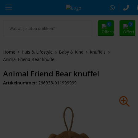
0
0
Ga naar Promosnoepje.nl
Parker
Kantoorartikelen
Oranje artikelen
Home
Huis & Lifestyle
Baby & Kind
Knuffels
Alle promosnoepje
Thule
Drinkwaren
Zomer
Animal Friend Bear knuffel
Moleskine
Kleding & Textiel
Pasen
Animal Friend Bear knuffel
Artikelnummer:
266938-011999999
Alle merken
Tassen & Reizen
Kerst
Elektronica & Gadgets
Eindejaarsgeschenken
Alle geefmomenten
Beurs & Event
Sleutelhangers & Tools