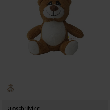
Huis & Lifestyle
Outdoor & Vrije Tijd
Auto & Veiligheid
Gezondheid & Verzorging
Paraplu's
Cadeaubonnen
Omschrijving