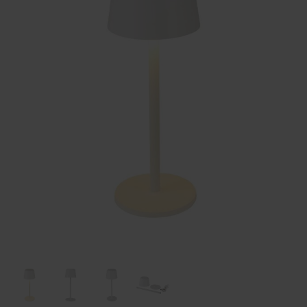
Huis & Lifestyle
Outdoor & Vrije Tijd
Auto & Veiligheid
Gezondheid & Verzorging
Paraplu's
Cadeaubonnen