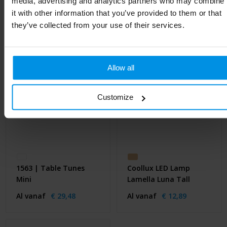
Gerelateerde producten
media, advertising and analytics partners who may combine
it with other information that you’ve provided to them or that
they’ve collected from your use of their services.
Allow all
Customize
1563 | Table Tunes
Coollux LED Lamp
Mini
Lamella Luna Tall
Al vanaf
€ 29,48
Al vanaf
€ 12,89