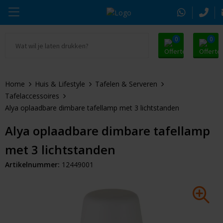
0
0
Ga naar Promosnoepje.nl
Parker
Kantoorartikelen
Oranje artikelen
Home
Huis & Lifestyle
Tafelen & Serveren
Alle promosnoepje
Thule
Drinkwaren
Zomer
Tafelaccessoires
Alya oplaadbare dimbare tafellamp met 3 lichtstanden
Moleskine
Kleding & Textiel
Pasen
Alya oplaadbare dimbare tafellamp
Alle merken
Tassen & Reizen
Kerst
met 3 lichtstanden
Elektronica & Gadgets
Eindejaarsgeschenken
Artikelnummer:
12449001
Alle geefmomenten
Beurs & Event
Sleutelhangers & Tools