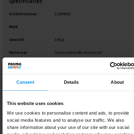
Specificaties
Artikelnummer
12449001
Merk
Gewicht
190 g
Materiaal
Gerecycled ABS-kunststof
Diameter
8.4 cm
EAN-code
8713159743057
Consent
Details
About
Kleur
Wit
This website uses cookies
Hoogte
24.2 cm
We use cookies to personalise content and ads, to provide
social media features and to analyse our traffic. We also
share information about your use of our site with our social