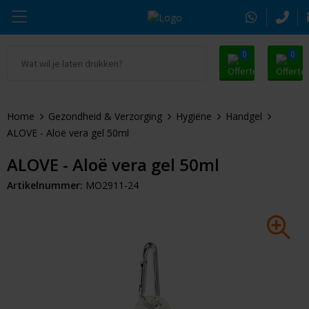
0
0
Ga naar Promosnoepje.nl
Parker
Kantoorartikelen
Oranje artikelen
Home
Gezondheid & Verzorging
Hygiëne
Handgel
Alle promosnoepje
Thule
Drinkwaren
Zomer
ALOVE - Aloë vera gel 50ml
Moleskine
Kleding & Textiel
Pasen
ALOVE - Aloë vera gel 50ml
Artikelnummer:
MO2911-24
Alle merken
Tassen & Reizen
Kerst
Elektronica & Gadgets
Eindejaarsgeschenken
Alle geefmomenten
Beurs & Event
Sleutelhangers & Tools