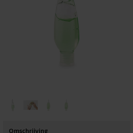
Huis & Lifestyle
Outdoor & Vrije Tijd
Auto & Veiligheid
Gezondheid & Verzorging
Paraplu's
Cadeaubonnen
Omschrijving