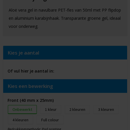
Aloë vera gel in navulbare PET-fles van 50ml met PP flipdop
en aluminium karabijnhaak. Transparante groene gel, ideaal
voor onderweg.
Kies je aantal
Of vul hier je aantal in:
Kies een bewerking
Front (40 mm x 25mm)
Onbewerkt
1
2
3
4
Full colour
Bedrukkingsmethode: Pad printing