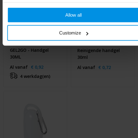
Allow all
Customize
GEL2GO - Handgel
Reinigende handgel
30ML
30ml
Al vanaf
€ 0,92
Al vanaf
€ 0,72
4 werkdag(en)