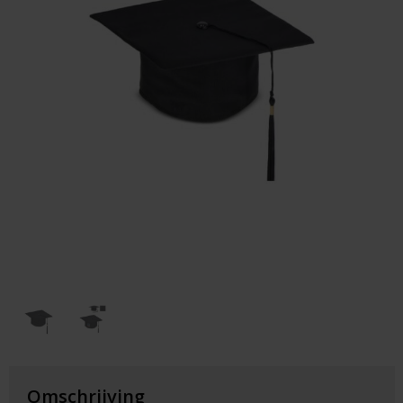
Huis & Lifestyle
Outdoor & Vrije Tijd
Auto & Veiligheid
Gezondheid & Verzorging
Paraplu's
Cadeaubonnen
Omschrijving