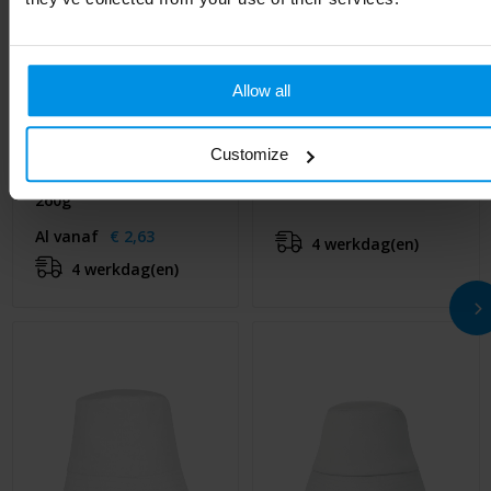
Allow all
Harber GRS Recycled
Bucket Hat
MONTI - Zonne-
Customize
vissershoed katoen
Al vanaf
€ 3,81
260g
Al vanaf
€ 2,63
4 werkdag(en)
4 werkdag(en)