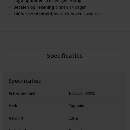
Logo uploaden
in de volgende stap
Betalen op rekening
binnen 14 dagen
100% tevredenheid
, kwaliteit boven kwantiteit
Specificaties
Specificaties
Artikelnummer
LT90503_N0002
Merk
Toppoint
Gewicht
120 g