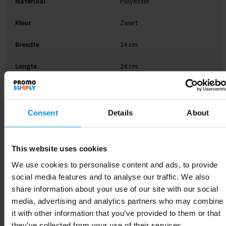
Materiaal
Polyester
Kleur
Zwart
Breedte
24 cm
Lengte
24 cm
Consent
Details
About
Gerelateerde producten
This website uses cookies
We use cookies to personalise content and ads, to provide
social media features and to analyse our traffic. We also
share information about your use of our site with our social
media, advertising and analytics partners who may combine
it with other information that you’ve provided to them or that
they’ve collected from your use of their services.