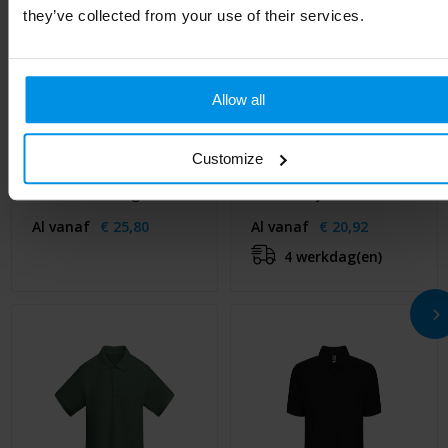
they’ve collected from your use of their services.
Allow all
Customize
ROXY - ROXY dames
Rudolph unisex
shoftshell 340g
softshell jack
Al vanaf
€ 25,80
Al vanaf
€ 20,92
4 werkdag(en)