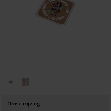
Huis & Lifestyle
Outdoor & Vrije Tijd
Auto & Veiligheid
Gezondheid & Verzorging
Paraplu's
Cadeaubonnen
Omschrijving