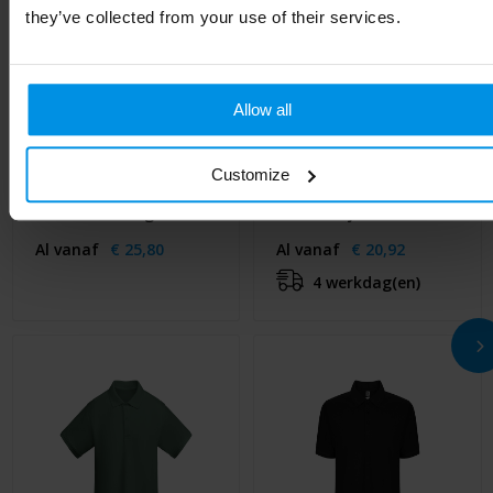
they’ve collected from your use of their services.
Allow all
Customize
ROXY - ROXY dames
Rudolph unisex
shoftshell 340g
softshell jack
Al vanaf
€ 25,80
Al vanaf
€ 20,92
4 werkdag(en)