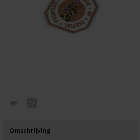
Huis & Lifestyle
Outdoor & Vrije Tijd
Auto & Veiligheid
Gezondheid & Verzorging
Paraplu's
Cadeaubonnen
Omschrijving