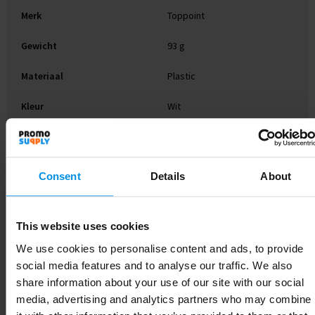
Merk
Toppoint
Gewicht
93 g
Materiaal
Plastic
Kleur
Wit
Hoogte
4.1 cm
Breedte
13 cm
Consent
Details
About
Lengte
19.5 cm
This website uses cookies
We use cookies to personalise content and ads, to provide
social media features and to analyse our traffic. We also
Gerelateerde producten
share information about your use of our site with our social
media, advertising and analytics partners who may combine