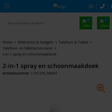
0
0
Ga naar Promosnoepje.nl
Parker
Kantoorartikelen
Oranje artikelen
Home
Elektronica & Gadgets
Telefoon & Tablet
Alle promosnoepje
Thule
Drinkwaren
Zomer
Telefoon- en tabletaccessoires
2-in-1 spray en schoonmaakdoek
Moleskine
Kleding & Textiel
Pasen
2-in-1 spray en schoonmaakdoek
Alle merken
Tassen & Reizen
Kerst
Artikelnummer:
LT91230_N0001
Elektronica & Gadgets
Eindejaarsgeschenken
Alle geefmomenten
Beurs & Event
Sleutelhangers & Tools