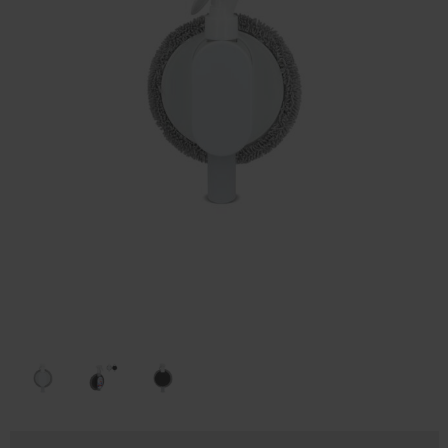
Huis & Lifestyle
Outdoor & Vrije Tijd
Auto & Veiligheid
Gezondheid & Verzorging
Paraplu's
Cadeaubonnen